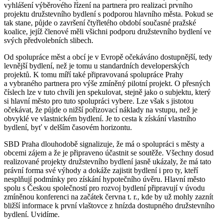
vyhlášení výběrového řízení na partnera pro realizaci prvního
projektu družstevního bydlení s podporou hlavního města. Pokud se
tak stane, půjde o završení čtyřletého období současné pražské
koalice, jejíž členové měli všichni podporu družstevního bydlení ve
svých předvolebních slibech.
Od spolupráce měst a obcí je v Evropě očekáváno dostupnější, tedy
levnější bydlení, než je tomu u standardních developerských
projektů. K tomu míří také připravovaná spolupráce Prahy
a vybraného partnera pro výše zmíněný pilotní projekt. O přesných
číslech lze v tuto chvíli jen spekulovat, stejně jako o subjektu, který
si hlavní město pro tuto spolupráci vybere. Lze však s jistotou
očekávat, že půjde o nižší pořizovací náklady na vstupu, než je
obvyklé ve vlastnickém bydlení. Je to cesta k získání vlastního
bydlení, byť v delším časovém horizontu.
SBD Praha dlouhodobě signalizuje, že má o spolupráci s městy a
obcemi zájem a že je připraveno účastnit se soutěže. Všechny dosud
realizované projekty družstevního bydlení jasně ukázaly, že má tato
právní forma své výhody a dokáže zajistit bydlení i pro ty, kteří
nesplňují podmínky pro získání hypotečního úvěru. Hlavní město
spolu s Českou společností pro rozvoj bydlení připravují v úvodu
zmíněnou konferenci na začátek června t. r., kde by už mohly zaznít
bližší informace k první vlaštovce z hnízda dostupného družstevního
bydlení. Uvidíme.