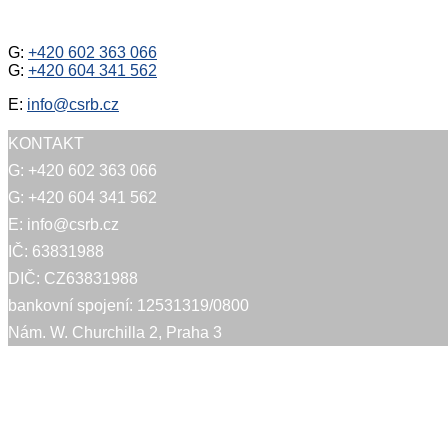
G:
+420 602 363 066
G:
+420 604 341 562
E:
info@csrb.cz
KONTAKT
G: +420 602 363 066
G: +420 604 341 562
E: info@csrb.cz
IČ: 63831988
DIČ: CZ63831988
bankovní spojení: 12531319/0800
Nám. W. Churchilla 2, Praha 3