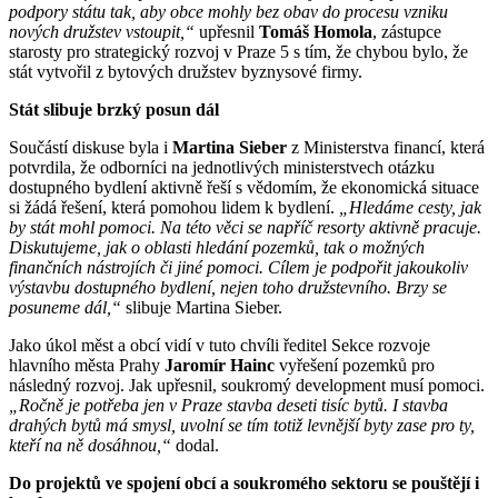
podpory státu tak, aby obce mohly bez obav do procesu vzniku
nových družstev vstoupit,“
upřesnil
Tomáš Homola
, zástupce
starosty pro strategický rozvoj v Praze 5 s tím, že chybou bylo, že
stát vytvořil z bytových družstev byznysové firmy.
Stát slibuje brzký posun dál
Součástí diskuse byla i
Martina Sieber
z Ministerstva financí, která
potvrdila, že odborníci na jednotlivých ministerstvech otázku
dostupného bydlení aktivně řeší s vědomím, že ekonomická situace
si žádá řešení, která pomohou lidem k bydlení.
„Hledáme cesty, jak
by stát mohl pomoci. Na této věci se napříč resorty aktivně pracuje.
Diskutujeme, jak o oblasti hledání pozemků, tak o možných
finančních nástrojích či jiné pomoci. Cílem je podpořit jakoukoliv
výstavbu dostupného bydlení, nejen toho družstevního. Brzy se
posuneme dál,“
slibuje Martina Sieber.
Jako úkol měst a obcí vidí v tuto chvíli ředitel Sekce rozvoje
hlavního města Prahy
Jaromír Hainc
vyřešení pozemků pro
následný rozvoj. Jak upřesnil, soukromý development musí pomoci.
„Ročně je potřeba jen v Praze stavba deseti tisíc bytů. I stavba
drahých bytů má smysl, uvolní se tím totiž levnější byty zase pro ty,
kteří na ně dosáhnou,“
dodal.
Do projektů ve spojení obcí a soukromého sektoru se pouštějí i