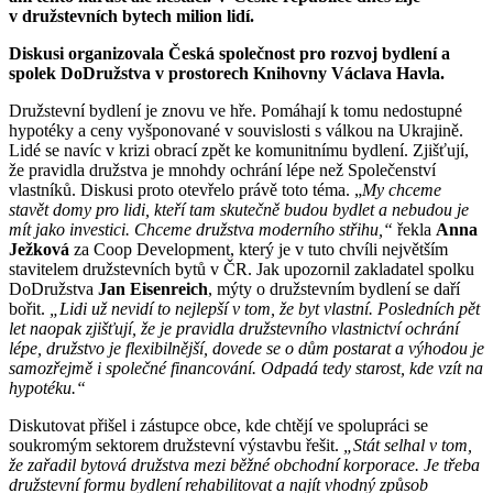
v družstevních bytech milion lidí.
Diskusi organizovala
Česká společnost pro rozvoj bydlení a
spolek DoDružstva v prostorech Knihovny Václava Havla.
Družstevní bydlení je znovu ve hře. Pomáhají k tomu nedostupné
hypotéky a ceny vyšponované v souvislosti s válkou na Ukrajině.
Lidé se navíc v krizi obrací zpět ke komunitnímu bydlení. Zjišťují,
že pravidla družstva je mnohdy ochrání lépe než Společenství
vlastníků. Diskusi proto otevřelo právě toto téma. „
My chceme
stavět domy pro lidi, kteří tam skutečně budou bydlet a nebudou je
mít jako investici. Chceme družstva moderního střihu,“
řekla
Anna
Ježková
za Coop Development, který je v tuto chvíli největším
stavitelem družstevních bytů v ČR. Jak upozornil zakladatel spolku
DoDružstva
Jan Eisenreich
, mýty o družstevním bydlení se daří
bořit.
„Lidi už nevidí to nejlepší v tom, že byt vlastní. Posledních pět
let naopak zjišťují, že je pravidla družstevního vlastnictví ochrání
lépe, družstvo je flexibilnější, dovede se o dům postarat a výhodou je
samozřejmě i společné financování. Odpadá tedy starost, kde vzít na
hypotéku.“
Diskutovat přišel i zástupce obce, kde chtějí ve spolupráci se
soukromým sektorem družstevní výstavbu řešit.
„Stát selhal v tom,
že zařadil bytová družstva mezi běžné obchodní korporace. Je třeba
družstevní formu bydlení rehabilitovat a najít vhodný způsob