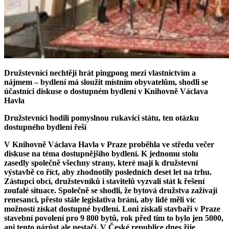
Družstevníci nechtějí hrát pingpong mezi vlastnictvím a
nájmem – bydlení má sloužit místním obyvatelům, shodli se
účastníci diskuse o dostupném bydlení v Knihovně Václava
Havla
Družstevníci hodili pomyslnou rukavici státu, ten otázku
dostupného bydlení řeší
V Knihovně Václava Havla v Praze proběhla ve středu večer
diskuse na téma dostupnějšího bydlení. K jednomu stolu
zasedly společně všechny strany, které mají k družstevní
výstavbě co říct, aby zhodnotily posledních deset let na trhu.
Zástupci obcí, družstevníků i stavitelů vyzvali stát k řešení
zoufalé situace. Společně se shodli, že bytová družstva zažívají
renesanci, přesto stále legislativa brání, aby lidé měli víc
možností získat dostupné bydlení. Loni získali stavbaři v Praze
stavební povolení pro 9 800 bytů, rok před tím to bylo jen 5000,
ani tento nárůst ale nestačí. V České republice dnes žije