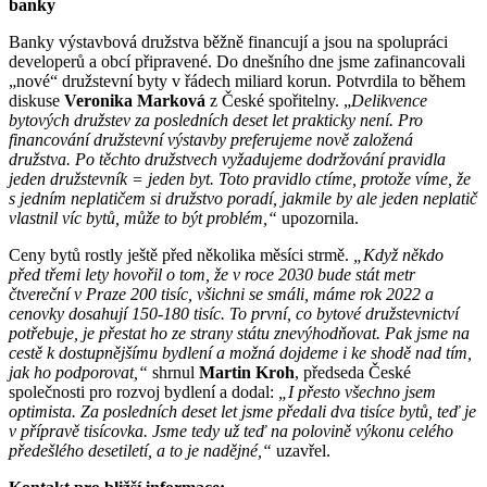
banky
Banky výstavbová družstva běžně financují a jsou na spolupráci
developerů a obcí připravené. Do dnešního dne jsme zafinancovali
„nové“ družstevní byty v řádech miliard korun. Potvrdila to během
diskuse
Veronika Marková
z České spořitelny. „
Delikvence
bytových družstev za posledních deset let prakticky není. Pro
financování družstevní výstavby preferujeme nově založená
družstva. Po těchto družstvech vyžadujeme dodržování pravidla
jeden družstevník = jeden byt. Toto pravidlo ctíme, protože víme, že
s jedním neplatičem si družstvo poradí, jakmile by ale jeden neplatič
vlastnil víc bytů, může to být problém,“
upozornila.
Ceny bytů rostly ještě před několika měsíci strmě.
„Když někdo
před třemi lety hovořil o tom, že v roce 2030 bude stát metr
čtvereční v Praze 200 tisíc, všichni se smáli, máme rok 2022 a
cenovky dosahují 150-180 tisíc. To první, co bytové družstevnictví
potřebuje, je přestat ho ze strany státu znevýhodňovat. Pak jsme na
cestě k dostupnějšímu bydlení a možná dojdeme i ke shodě nad tím,
jak ho podporovat,“
shrnul
Martin Kroh
, předseda České
společnosti pro rozvoj bydlení a dodal:
„I přesto všechno jsem
optimista. Za posledních deset let jsme předali dva tisíce bytů, teď je
v přípravě tisícovka. Jsme tedy už teď na polovině výkonu celého
předešlého desetiletí, a to je nadějné,“
uzavřel.