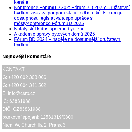
kanále
Konference FórumBD 2025Fórum BD 2025: Družstevní
bydlení získává podporu státu i odborníků. Klíčem je
dostupnost, legislativa a spolupráce s
městyKonference FórumBD 2025
Kulatý stůl k dostupnému bydlení
Akademie správy bytových domů 2025
Fórum BD 2024 – naděje na dostupnější družstevní
bydlení
Nejnovější komentáře
KONTAKT
G: +420 602 363 066
G: +420 604 341 562
E: info@csrb.cz
IČ: 63831988
DIČ: CZ63831988
bankovní spojení: 12531319/0800
Nám. W. Churchilla 2, Praha 3