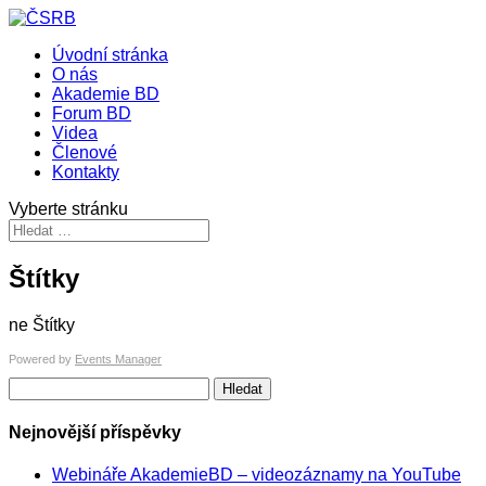
Úvodní stránka
O nás
Akademie BD
Forum BD
Videa
Členové
Kontakty
Vyberte stránku
Štítky
ne Štítky
Powered by
Events Manager
Vyhledávání
Nejnovější příspěvky
Webináře AkademieBD – videozáznamy na YouTube